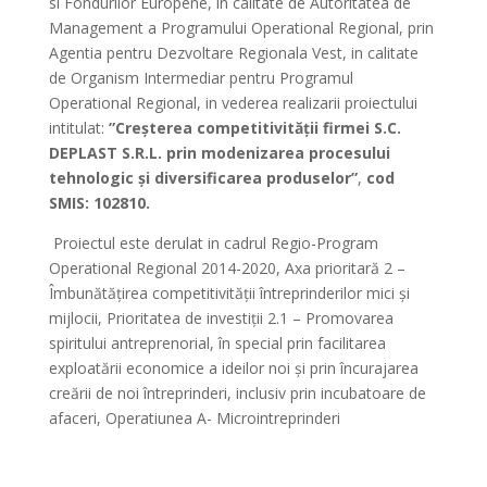
si Fondurilor Europene, in calitate de Autoritatea de
Management a Programului Operational Regional, prin
Agentia pentru Dezvoltare Regionala Vest, in calitate
de Organism Intermediar pentru Programul
Operational Regional, in vederea realizarii proiectului
intitulat:
”
Creșterea competitivității firmei S.C.
DEPLAST S.R.L. prin modenizarea procesului
tehnologic și diversificarea produselor
”
,
cod
SMIS:
102810.
Proiectul este derulat in cadrul Regio-Program
Operational Regional 2014-2020, Axa prioritară 2 –
Îmbunătăţirea competitivităţii întreprinderilor mici şi
mijlocii, Prioritatea de investiții 2.1 – Promovarea
spiritului antreprenorial, în special prin facilitarea
exploatării economice a ideilor noi și prin încurajarea
creării de noi întreprinderi, inclusiv prin incubatoare de
afaceri, Operatiunea A- Microintreprinderi