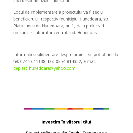
saci destinati uzului industrial.
Locul de implementare a proiectului va fi sediul
beneficiarului, respectiv municipiul Hunedoara, str.
Piata Iancu de Hunedoara, nr. 1, Hala prelucrari
mecanice-Laborator central, jud. Hunedoara
Informatii suplimentare despre proiect se pot obtine la
tel: 0744-611138, fax: 0354-814352, e-mail:
deplast_hunedoara@yahoo.com
.
Investim în viitorul tău!
Proiect cofinanțat din Fondul European de