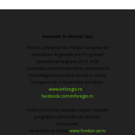
Investim în viitorul tău!
Proiect cofinanțat din Fondul European de
Dezvoltare Regională prin Programul
Operațional Regional 2014-2020
Conținutul acestui material nu reprezintă în
mod obligatoriu poziția oficială a Uniunii
Europene sau a Guvernului României.
www.inforegio.ro
|
facebook.com/inforegio.ro
Pentru informații detaliate despre celelalte
programe cofinanțate de Uniunea
Europeană,
vă invităm să vizitați
www.fonduri-ue.ro