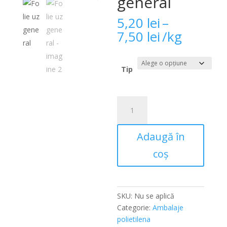
general
5,20
lei
–
Interval
7,50
lei
/kg
de
prețuri:
5,20 lei
Tip
până
la
Cantitate
7,50 lei
Folie
uz
Adaugă în
general
coș
SKU:
Nu se aplică
Categorie:
Ambalaje
polietilena