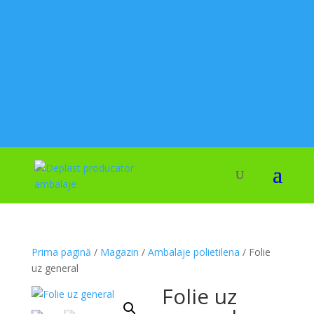
Prima pagină
/
Magazin
/
Ambalaje polietilena
/ Folie
uz general
Folie uz