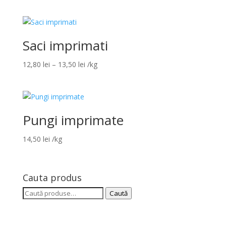
de
prețuri:
9,50 lei
până
Saci imprimati
la
10,50 lei
Interval
12,80
lei
–
13,50
lei
/kg
de
prețuri:
12,80 lei
până
Pungi imprimate
la
13,50 lei
14,50
lei
/kg
Cauta produs
Caută
Caută
după: