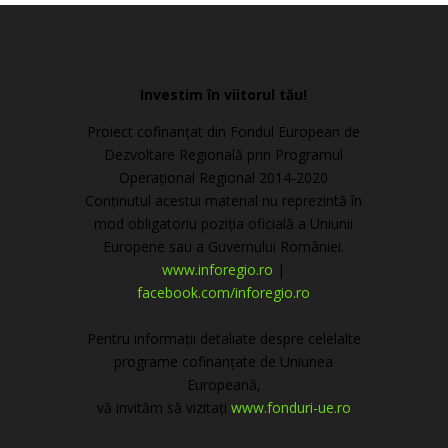
Investim în viitorul tău!
Proiect cofinanțat din Fondul European de
Dezvoltare Regională prin Programul
Operațional Regional 2014-2020
Conținutul acestui material nu reprezintă în
mod obligatoriu poziția oficială a Uniunii
Europene sau a Guvernului României.
www.inforegio.ro
|
facebook.com/inforegio.ro
Pentru informații detaliate despre celelalte
programe cofinanțate de Uniunea
Europeană,
vă invităm să vizitați
www.fonduri-ue.ro